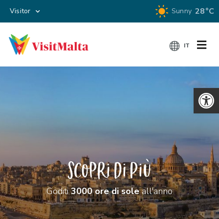
28°C
Visitor
Sunny
IT
Apri la 
COSA FARE
EVENTI
Scopri Di Più
PRENOTA
Goditi
3000 ore di sole
all'anno
INFO VIAGGIO