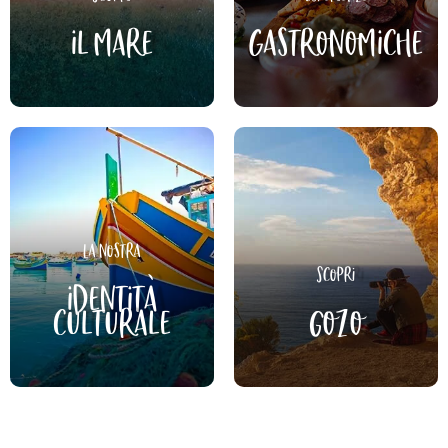
il mare
gastronomiche
La nostra
Scopri
identità
culturale
Gozo