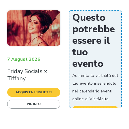
Nuova
Questo
potrebbe
essere il
tuo
7 August 2026
evento
Friday Socials x
Aumenta la visibilità del
Tiffany
tuo evento inserendolo
nel calendario eventi
ACQUISTA I BIGLIETTI
online di VisitMalta.
PIÙ INFO
INVIA IL TUO EVENTO